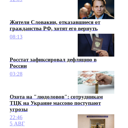
Жители Словакии, отказавшиеся от
гражданства РФ, хотят его вернуть
08:13
Росстат зафиксировал дефляцию в
России
03:28
Охота на "людоловов": сотрудникам
ТЦК на Украине массово поступают
угрозы
22:46
5 АВГ