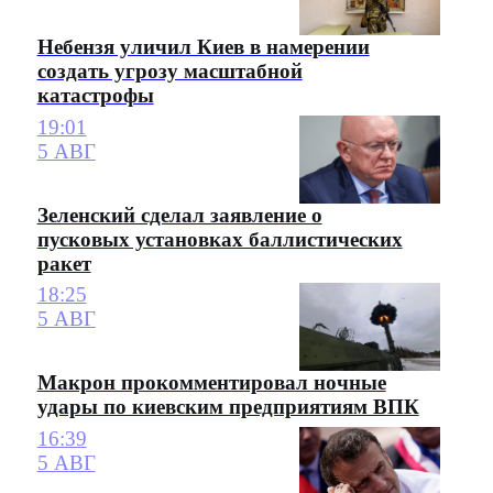
Небензя уличил Киев в намерении
создать угрозу масштабной
катастрофы
19:01
5 АВГ
Зеленский сделал заявление о
пусковых установках баллистических
ракет
18:25
5 АВГ
Макрон прокомментировал ночные
удары по киевским предприятиям ВПК
16:39
5 АВГ