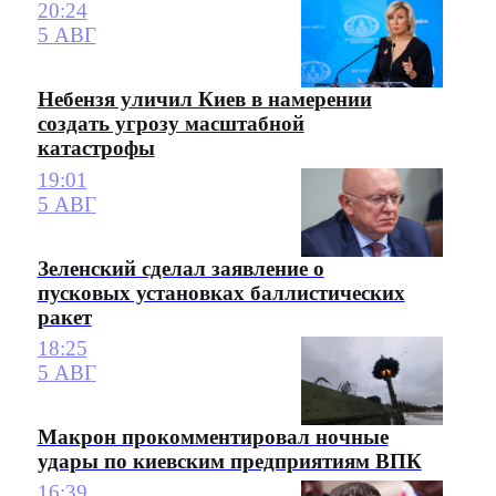
20:24
5 АВГ
Небензя уличил Киев в намерении
создать угрозу масштабной
катастрофы
19:01
5 АВГ
Зеленский сделал заявление о
пусковых установках баллистических
ракет
18:25
5 АВГ
Макрон прокомментировал ночные
удары по киевским предприятиям ВПК
16:39