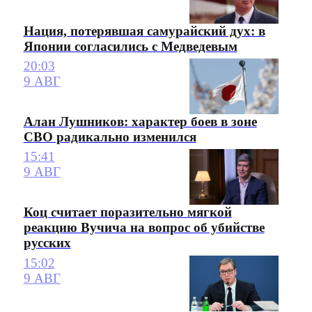
Нация, потерявшая самурайский дух: в
Японии согласились с Медведевым
20:03
9 АВГ
Алан Лушников: характер боев в зоне
СВО радикально изменился
15:41
9 АВГ
Коц считает поразительно мягкой
реакцию Вучича на вопрос об убийстве
русских
15:02
9 АВГ