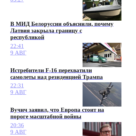
В МИД Белоруссии объяснили, почему
Латвия закрыла границу с
республикой
22:41
9 АВГ
Истребители F-16 перехватили
самолеты над резиденцией Трампа
22:31
9 АВГ
Вучич заявил, что Европа стоит на
пороге масштабной войны
20:36
9 АВГ