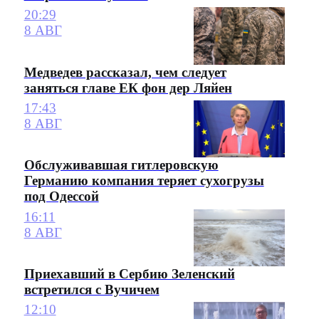
20:29
8 АВГ
Медведев рассказал, чем следует
заняться главе ЕК фон дер Ляйен
17:43
8 АВГ
Обслуживавшая гитлеровскую
Германию компания теряет сухогрузы
под Одессой
16:11
8 АВГ
Приехавший в Сербию Зеленский
встретился с Вучичем
12:10