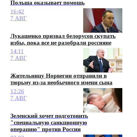
Польша оказывает помощь
16:42
7 АВГ
Лукашенко призвал белорусов скупать
избы, пока все не разобрали россияне
14:11
7 АВГ
Жительницу Норвегии отправили в
тюрьму из-за необычного имени сына
12:26
7 АВГ
Зеленский хочет подготовить
"специальную санкционную
операцию" против России