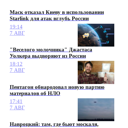
Маск отказал Киеву в использовании
Starlink для атак вглубь России
19:14
7 АВГ
"Веселого молочника" Джастаса
Уолкера выдворяют из России
18:12
7 АВГ
Пентагон обнародовал новую партию
материалов об НЛО
17:41
7 АВГ
Навроцкий: там, где бьют москаля,