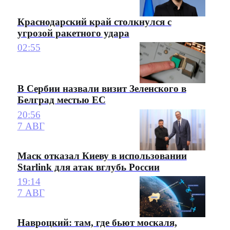
Краснодарский край столкнулся с
угрозой ракетного удара
02:55
В Сербии назвали визит Зеленского в
Белград местью ЕС
20:56
7 АВГ
Маск отказал Киеву в использовании
Starlink для атак вглубь России
19:14
7 АВГ
Навроцкий: там, где бьют москаля,