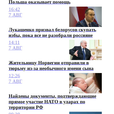
Польша оказывает помощь
16:42
7 АВГ
Лукашенко призвал белорусов скупать
избы, пока все не разобрали россияне
14:11
7 АВГ
Жительницу Норвегии отправили в
тюрьму из-за необычного имени сына
12:26
7 АВГ
Найдены документы, подтверждающие
прямое участие НАТО в ударах по
территории РФ