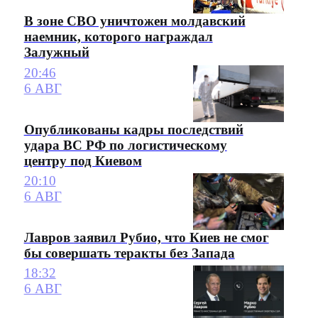
В зоне СВО уничтожен молдавский
наемник, которого награждал
Залужный
20:46
6 АВГ
Опубликованы кадры последствий
удара ВС РФ по логистическому
центру под Киевом
20:10
6 АВГ
Лавров заявил Рубио, что Киев не смог
бы совершать теракты без Запада
18:32
6 АВГ