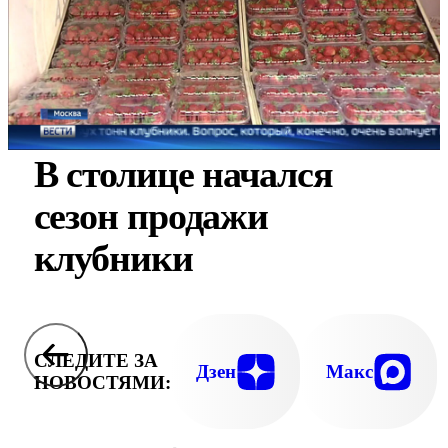
В столице начался
сезон продажи
клубники
СЛЕДИТЕ ЗА
Дзен
Макс
НОВОСТЯМИ: