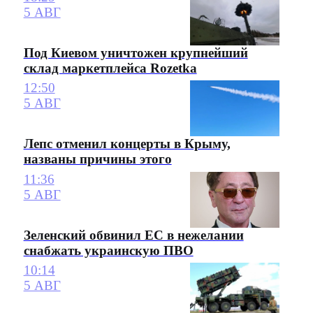
5 АВГ
Под Киевом уничтожен крупнейший
склад маркетплейса Rozetka
12:50
5 АВГ
Лепс отменил концерты в Крыму,
названы причины этого
11:36
5 АВГ
Зеленский обвинил ЕС в нежелании
снабжать украинскую ПВО
10:14
5 АВГ