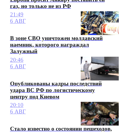
газ, но только не из РФ
21:49
6 АВГ
В зоне СВО уничтожен молдавский
наемник, которого награждал
Залужный
20:46
6 АВГ
Опубликованы кадры последствий
удара ВС РФ по логистическому
центру под Киевом
20:10
6 АВГ
Стало известно о состоянии пешеходов,