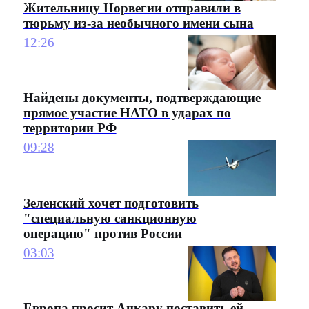
Жительницу Норвегии отправили в
тюрьму из-за необычного имени сына
12:26
Найдены документы, подтверждающие
прямое участие НАТО в ударах по
территории РФ
09:28
Зеленский хочет подготовить
"специальную санкционную
операцию" против России
03:03
Европа просит Анкару поставить ей