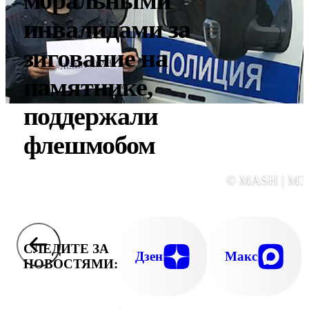
моральными
инвалидами за
зигование на
памятнике,
поддержали
флешмобом
© MASH | М
СЛЕДИТЕ ЗА
Дзен
Макс
НОВОСТЯМИ: