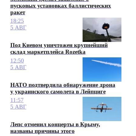
пусковых установках баллистических
ракет
18:25
5 АВГ
Под Киевом уничтожен крупнейший
склад маркетплейса Rozetka
12:50
5 АВГ
НАТО подтвердила обнаружение дрона
у украинского самолета в Лейпциге
11:57
5 АВГ
Лепс отменил концерты в Крыму,
названы причины этого