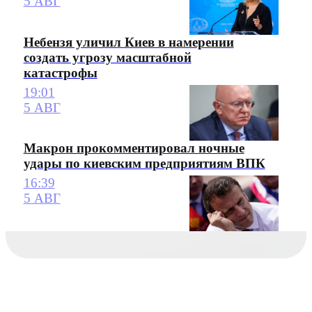
5 АВГ
Небензя уличил Киев в намерении
создать угрозу масштабной
катастрофы
19:01
5 АВГ
Макрон прокомментировал ночные
удары по киевским предприятиям ВПК
16:39
5 АВГ