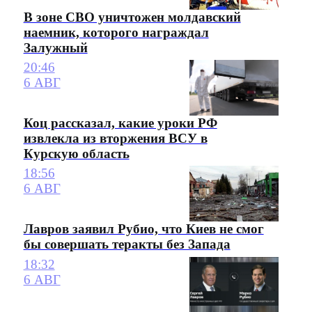
В зоне СВО уничтожен молдавский
наемник, которого награждал
Залужный
20:46
6 АВГ
Коц рассказал, какие уроки РФ
извлекла из вторжения ВСУ в
Курскую область
18:56
6 АВГ
Лавров заявил Рубио, что Киев не смог
бы совершать теракты без Запада
18:32
6 АВГ