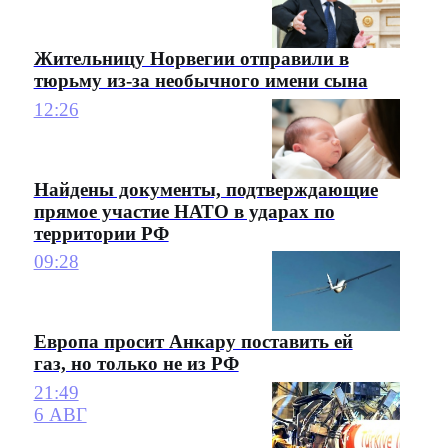
Жительницу Норвегии отправили в
тюрьму из-за необычного имени сына
12:26
Найдены документы, подтверждающие
прямое участие НАТО в ударах по
территории РФ
09:28
Европа просит Анкару поставить ей
газ, но только не из РФ
21:49
6 АВГ