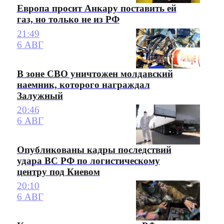
Европа просит Анкару поставить ей
газ, но только не из РФ
21:49
6 АВГ
В зоне СВО уничтожен молдавский
наемник, которого награждал
Залужный
20:46
6 АВГ
Опубликованы кадры последствий
удара ВС РФ по логистическому
центру под Киевом
20:10
6 АВГ