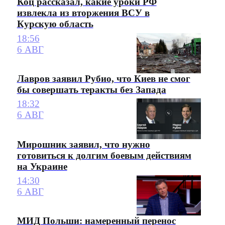
Коц рассказал, какие уроки РФ
извлекла из вторжения ВСУ в
Курскую область
18:56
6 АВГ
Лавров заявил Рубио, что Киев не смог
бы совершать теракты без Запада
18:32
6 АВГ
Мирошник заявил, что нужно
готовиться к долгим боевым действиям
на Украине
14:30
6 АВГ
МИД Польши: намеренный перенос