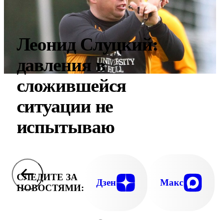
Леонид Слуцкий:
давления в
сложившейся
ситуации не
испытываю
СЛЕДИТЕ ЗА
Дзен
Макс
НОВОСТЯМИ: