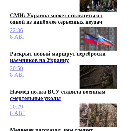
СМИ: Украина может столкнуться с
одной из наиболее серьезных неудач
22:36
8 АВГ
Раскрыт новый маршрут переброски
наемников на Украину
20:50
8 АВГ
Начмед полка ВСУ ставила военным
смертельные уколы
20:29
8 АВГ
Медведев рассказал, чем следует