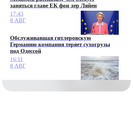
заняться главе ЕК фон дер Ляйен
17:43
8 АВГ
Обслуживавшая гитлеровскую
Германию компания теряет сухогрузы
под Одессой
16:11
8 АВГ