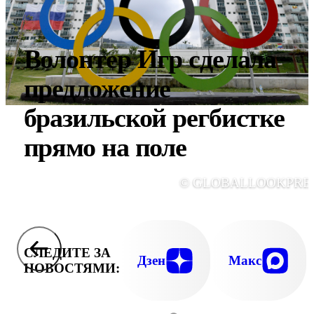
Волонтер Игр сделала
предложение
бразильской регбистке
прямо на поле
© GLOBALLOOKPRE
СЛЕДИТЕ ЗА
Дзен
Макс
НОВОСТЯМИ: