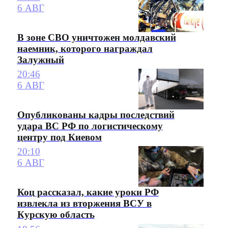
6 АВГ
В зоне СВО уничтожен молдавский
наемник, которого награждал
Залужный
20:46
6 АВГ
Опубликованы кадры последствий
удара ВС РФ по логистическому
центру под Киевом
20:10
6 АВГ
Коц рассказал, какие уроки РФ
извлекла из вторжения ВСУ в
Курскую область