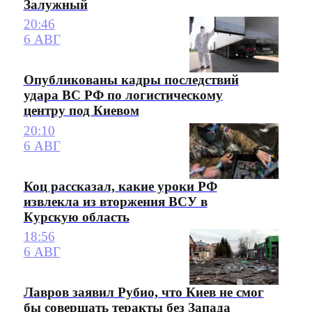
Залужный
20:46
6 АВГ
Опубликованы кадры последствий
удара ВС РФ по логистическому
центру под Киевом
20:10
6 АВГ
Коц рассказал, какие уроки РФ
извлекла из вторжения ВСУ в
Курскую область
18:56
6 АВГ
Лавров заявил Рубио, что Киев не смог
бы совершать теракты без Запада