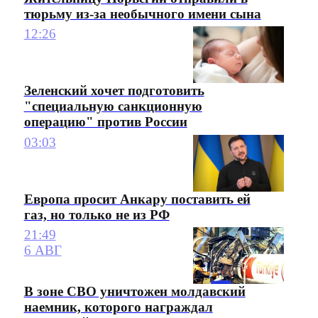
тюрьму из-за необычного имени сына
12:26
Зеленский хочет подготовить
"специальную санкционную
операцию" против России
03:03
Европа просит Анкару поставить ей
газ, но только не из РФ
21:49
6 АВГ
В зоне СВО уничтожен молдавский
наемник, которого награждал