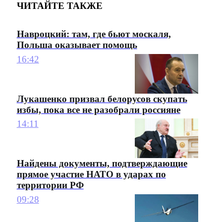
ЧИТАЙТЕ ТАКЖЕ
Навроцкий: там, где бьют москаля,
Польша оказывает помощь
16:42
Лукашенко призвал белорусов скупать
избы, пока все не разобрали россияне
14:11
Найдены документы, подтверждающие
прямое участие НАТО в ударах по
территории РФ
09:28