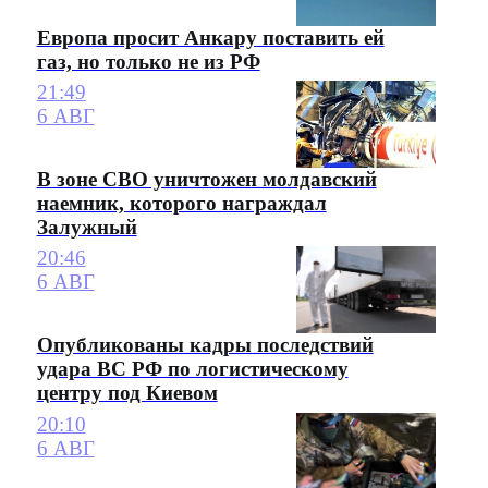
Европа просит Анкару поставить ей
газ, но только не из РФ
21:49
6 АВГ
В зоне СВО уничтожен молдавский
наемник, которого награждал
Залужный
20:46
6 АВГ
Опубликованы кадры последствий
удара ВС РФ по логистическому
центру под Киевом
20:10
6 АВГ