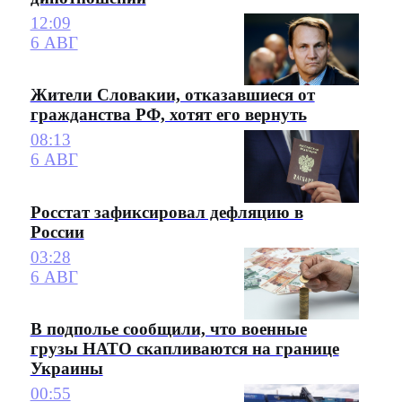
12:09
6 АВГ
Жители Словакии, отказавшиеся от
гражданства РФ, хотят его вернуть
08:13
6 АВГ
Росстат зафиксировал дефляцию в
России
03:28
6 АВГ
В подполье сообщили, что военные
грузы НАТО скапливаются на границе
Украины
00:55