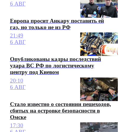
6 АВГ
Европа просит Анкару поставить ей
газ, но только не из РФ
21:49
6 АВГ
Опубликованы кадры последствий
удара ВС РФ по логистическому
центру под Киевом
20:10
6 АВГ
Стало известно о состоянии пешеходов,
сбитых на островке безопасности в
Омске
17:30
6 АВГ