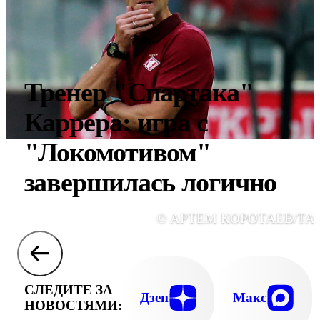
Тренер "Спартака"
Каррера: игра с
"Локомотивом"
завершилась логично
© АРТЕМ КОРОТАЕВ/ТА
СЛЕДИТЕ ЗА
Дзен
Макс
НОВОСТЯМИ: