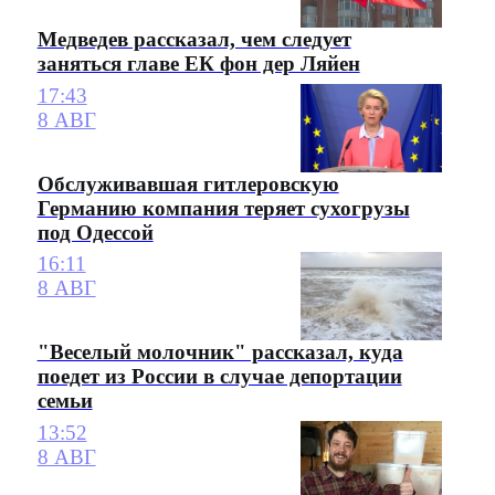
Медведев рассказал, чем следует
заняться главе ЕК фон дер Ляйен
17:43
8 АВГ
Обслуживавшая гитлеровскую
Германию компания теряет сухогрузы
под Одессой
16:11
8 АВГ
"Веселый молочник" рассказал, куда
поедет из России в случае депортации
семьи
13:52
8 АВГ