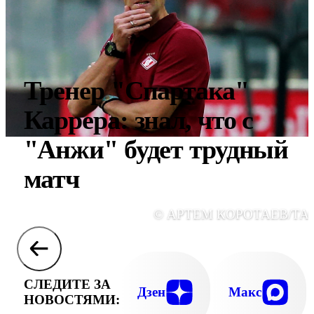
Тренер "Спартака"
Каррера: знал, что с
"Анжи" будет трудный
матч
© АРТЕМ КОРОТАЕВ/ТА
СЛЕДИТЕ ЗА
Дзен
Макс
НОВОСТЯМИ: