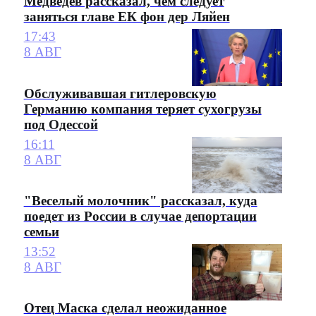
Медведев рассказал, чем следует
заняться главе ЕК фон дер Ляйен
17:43
8 АВГ
Обслуживавшая гитлеровскую
Германию компания теряет сухогрузы
под Одессой
16:11
8 АВГ
"Веселый молочник" рассказал, куда
поедет из России в случае депортации
семьи
13:52
8 АВГ
Отец Маска сделал неожиданное