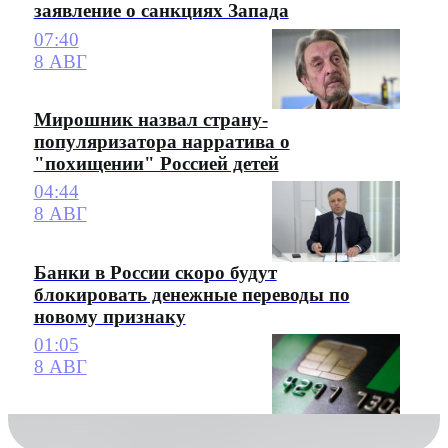
заявление о санкциях Запада
07:40
8 АВГ
Мирошник назвал страну-
популяризатора нарратива о
"похищении" Россией детей
04:44
8 АВГ
Банки в России скоро будут
блокировать денежные переводы по
новому признаку
01:05
8 АВГ