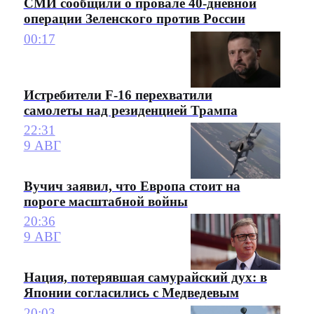
СМИ сообщили о провале 40-дневной
операции Зеленского против России
00:17
Истребители F-16 перехватили
самолеты над резиденцией Трампа
22:31
9 АВГ
Вучич заявил, что Европа стоит на
пороге масштабной войны
20:36
9 АВГ
Нация, потерявшая самурайский дух: в
Японии согласились с Медведевым
20:03