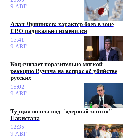
9 АВГ
Алан Лушников: характер боев в зоне
СВО радикально изменился
15:41
9 АВГ
Коц считает поразительно мягкой
реакцию Вучича на вопрос об убийстве
русских
15:02
9 АВГ
Турция вошла под "ядерный зонтик"
Пакистана
12:35
9 АВГ