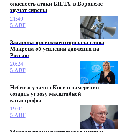
опасность атаки БПЛА, в Воронеже
звучат сирены
21:40
5 АВГ
Захарова прокомментировала слова
Макрона об усилении давления на
Россию
20:24
5 АВГ
Небензя уличил Киев в намерении
создать угрозу масштабной
катастрофы
19:01
5 АВГ