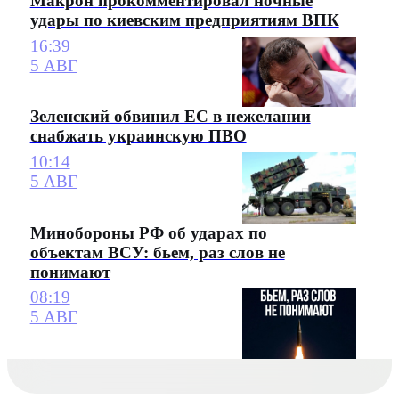
Макрон прокомментировал ночные
удары по киевским предприятиям ВПК
16:39
5 АВГ
Зеленский обвинил ЕС в нежелании
снабжать украинскую ПВО
10:14
5 АВГ
Минобороны РФ об ударах по
объектам ВСУ: бьем, раз слов не
понимают
08:19
5 АВГ