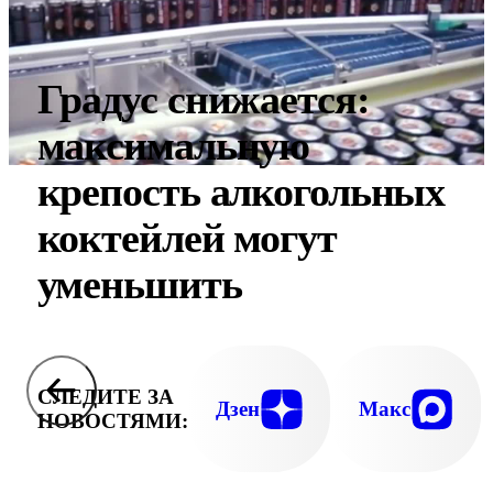
Градус снижается:
максимальную
крепость алкогольных
коктейлей могут
уменьшить
СЛЕДИТЕ ЗА
Дзен
Макс
НОВОСТЯМИ: