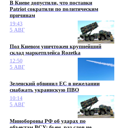
В Киеве допустили, что поставки
Patriot сократили по политическим
причинам
19:43
5 АВГ
Под Киевом уничтожен крупнейший
склад маркетплейса Rozetka
12:50
5 АВГ
Зеленский обвинил ЕС в нежелании
снабжать украинскую ПВО
10:14
5 АВГ
Минобороны РФ об ударах по
объектам ВСУ: бьем, раз слов не