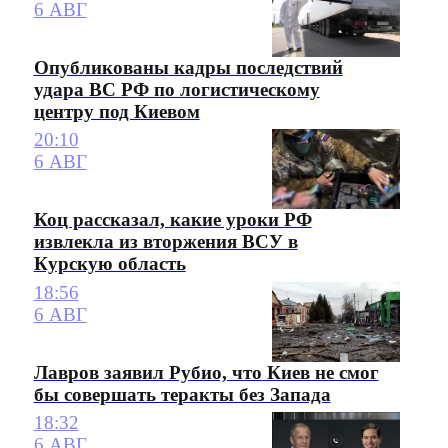
6 АВГ
Опубликованы кадры последствий
удара ВС РФ по логистическому
центру под Киевом
20:10
6 АВГ
Коц рассказал, какие уроки РФ
извлекла из вторжения ВСУ в
Курскую область
18:56
6 АВГ
Лавров заявил Рубио, что Киев не смог
бы совершать теракты без Запада
18:32
6 АВГ