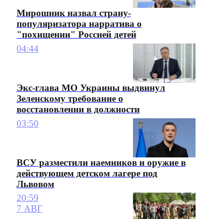
Мирошник назвал страну-
популяризатора нарратива о
"похищении" Россией детей
04:44
Экс-глава МО Украины выдвинул
Зеленскому требование о
восстановлении в должности
03:50
ВСУ разместили наемников и оружие в
действующем детском лагере под
Львовом
20:59
7 АВГ