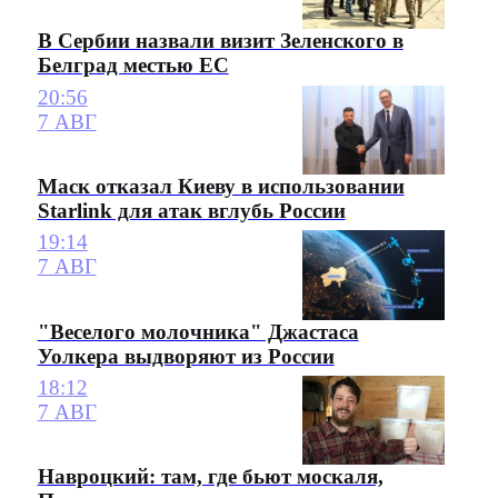
В Сербии назвали визит Зеленского в
Белград местью ЕС
20:56
7 АВГ
Маск отказал Киеву в использовании
Starlink для атак вглубь России
19:14
7 АВГ
"Веселого молочника" Джастаса
Уолкера выдворяют из России
18:12
7 АВГ
Навроцкий: там, где бьют москаля,