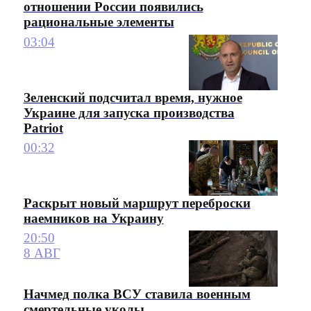
отношении России появились
рациональные элементы
03:04
Зеленский подсчитал время, нужное
Украине для запуска производства
Patriot
00:32
Раскрыт новый маршрут переброски
наемников на Украину
20:50
8 АВГ
Начмед полка ВСУ ставила военным
смертельные уколы