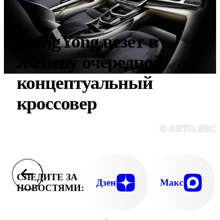
SsangYong везет в
Женеву очередной
концептуальный
кроссовер
© АВТО.ВЕС
СЛЕДИТЕ ЗА
Дзен
Макс
НОВОСТЯМИ: