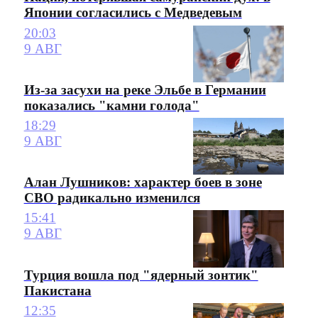
Японии согласились с Медведевым
20:03
9 АВГ
Из-за засухи на реке Эльбе в Германии
показались "камни голода"
18:29
9 АВГ
Алан Лушников: характер боев в зоне
СВО радикально изменился
15:41
9 АВГ
Турция вошла под "ядерный зонтик"
Пакистана
12:35