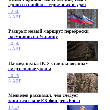
одной из наиболее серьезных неудач
22:36
8 АВГ
Раскрыт новый маршрут переброски
наемников на Украину
20:50
8 АВГ
Начмед полка ВСУ ставила военным
смертельные уколы
20:29
8 АВГ
Медведев рассказал, чем следует
заняться главе ЕК фон дер Ляйен
17:43