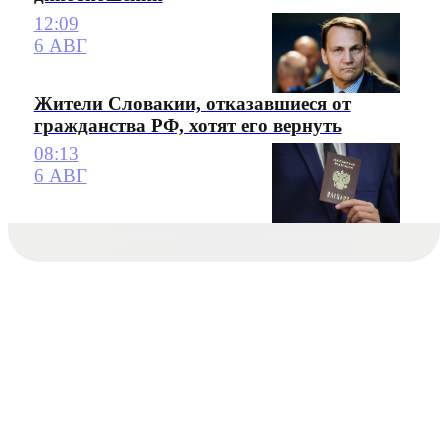
12:09
6 АВГ
Жители Словакии, отказавшиеся от
гражданства РФ, хотят его вернуть
08:13
6 АВГ