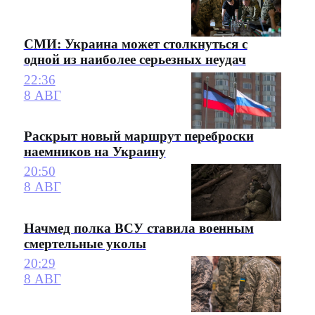
СМИ: Украина может столкнуться с
одной из наиболее серьезных неудач
22:36
8 АВГ
Раскрыт новый маршрут переброски
наемников на Украину
20:50
8 АВГ
Начмед полка ВСУ ставила военным
смертельные уколы
20:29
8 АВГ