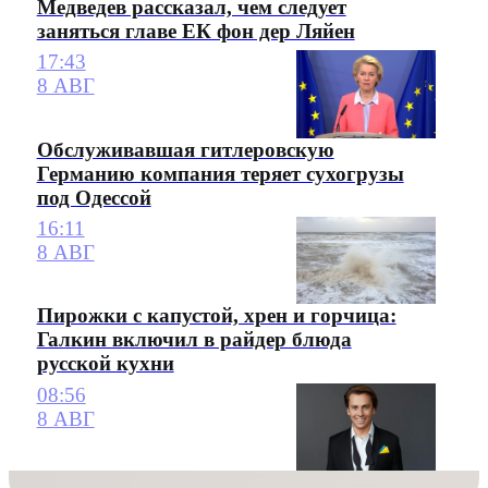
Медведев рассказал, чем следует
заняться главе ЕК фон дер Ляйен
17:43
8 АВГ
Обслуживавшая гитлеровскую
Германию компания теряет сухогрузы
под Одессой
16:11
8 АВГ
Пирожки с капустой, хрен и горчица:
Галкин включил в райдер блюда
русской кухни
08:56
8 АВГ