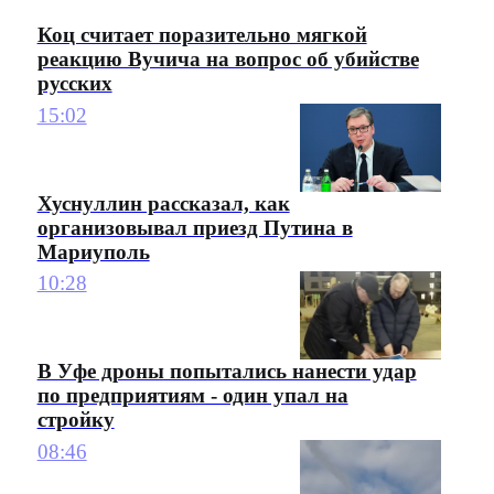
Коц считает поразительно мягкой
реакцию Вучича на вопрос об убийстве
русских
15:02
Хуснуллин рассказал, как
организовывал приезд Путина в
Мариуполь
10:28
В Уфе дроны попытались нанести удар
по предприятиям - один упал на
стройку
08:46