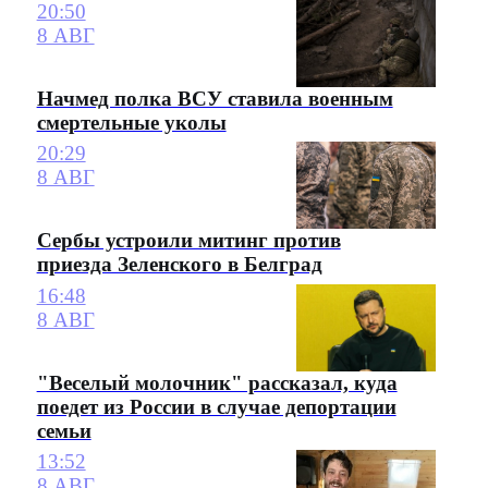
20:50
8 АВГ
Начмед полка ВСУ ставила военным
смертельные уколы
20:29
8 АВГ
Сербы устроили митинг против
приезда Зеленского в Белград
16:48
8 АВГ
"Веселый молочник" рассказал, куда
поедет из России в случае депортации
семьи
13:52
8 АВГ