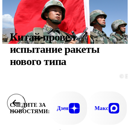
Китай провел
испытание ракеты
нового типа
© E
СЛЕДИТЕ ЗА
Дзен
Макс
НОВОСТЯМИ: