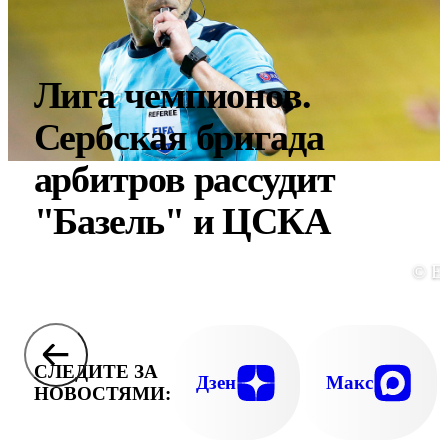
Лига чемпионов.
Сербская бригада
арбитров рассудит
"Базель" и ЦСКА
© E
СЛЕДИТЕ ЗА
Дзен
Макс
НОВОСТЯМИ: