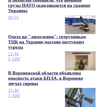
В подполье сообщили, что военные
грузы НАТО скапливаются на границе
Украины
00:55
Охота на "людоловов": сотрудникам
ТЦК на Украине массово поступают
угрозы
22:46
5 АВГ
В Воронежской области объявлена
опасность атаки БПЛА, в Воронеже
звучат сирены
21:40
5 АВГ