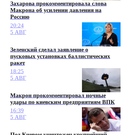
Захарова прокомментировала слова
Макрона об усилении давления на
Россию
20:24
5 АВГ
Зеленский сделал заявление о
пусковых установках баллистических
ракет
18:25
5 АВГ
Макрон прокомментировал ночные
удары по киевским предприятиям ВПК
16:39
5 АВГ
Под Киевом уничтожен крупнейший