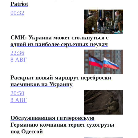
Patriot
00:32
СМИ: Украина может столкнуться с
одной из наиболее серьезных неудач
22:36
8 АВГ
Раскрыт новый маршрут переброски
наемников на Украину
20:50
8 АВГ
Обслуживавшая гитлеровскую
Германию компания теряет сухогрузы
под Одессой