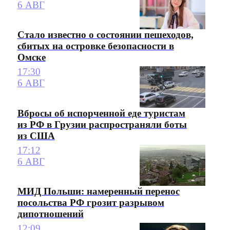
6 АВГ
Стало известно о состоянии пешеходов,
сбитых на островке безопасности в
Омске
17:30
6 АВГ
Вбросы об испорченной еде туристам
из РФ в Грузии распространяли боты
из США
17:12
6 АВГ
МИД Польши: намеренный перенос
посольства РФ грозит разрывом
дипотношений
12:09