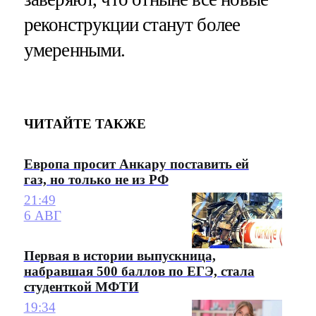
реконструкции станут более
умеренными.
ЧИТАЙТЕ ТАКЖЕ
Европа просит Анкару поставить ей
газ, но только не из РФ
21:49
6 АВГ
Первая в истории выпускница,
набравшая 500 баллов по ЕГЭ, стала
студенткой МФТИ
19:34