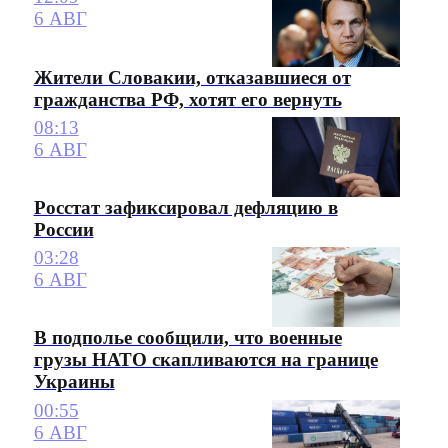
6 АВГ
Жители Словакии, отказавшиеся от
гражданства РФ, хотят его вернуть
08:13
6 АВГ
Росстат зафиксировал дефляцию в
России
03:28
6 АВГ
В подполье сообщили, что военные
грузы НАТО скапливаются на границе
Украины
00:55
6 АВГ