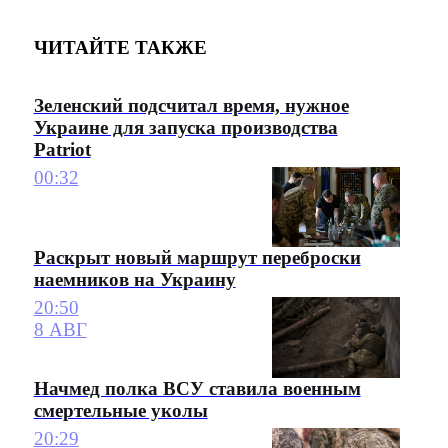
ЧИТАЙТЕ ТАКЖЕ
Зеленский подсчитал время, нужное
Украине для запуска производства
Patriot
00:32
Раскрыт новый маршрут переброски
наемников на Украину
20:50
8 АВГ
Начмед полка ВСУ ставила военным
смертельные уколы
20:29