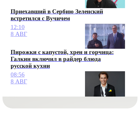
Приехавший в Сербию Зеленский
встретился с Вучичем
12:10
8 АВГ
Пирожки с капустой, хрен и горчица:
Галкин включил в райдер блюда
русской кухни
08:56
8 АВГ