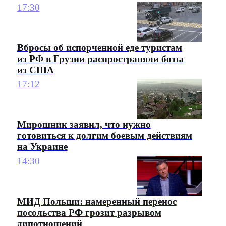
17:30
Вбросы об испорченной еде туристам
из РФ в Грузии распространяли боты
из США
17:12
Мирошник заявил, что нужно
готовиться к долгим боевым действиям
на Украине
14:30
МИД Польши: намеренный перенос
посольства РФ грозит разрывом
дипотношений