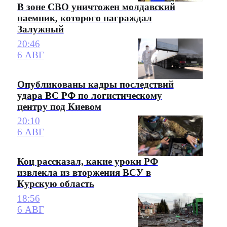
В зоне СВО уничтожен молдавский
наемник, которого награждал
Залужный
20:46
6 АВГ
Опубликованы кадры последствий
удара ВС РФ по логистическому
центру под Киевом
20:10
6 АВГ
Коц рассказал, какие уроки РФ
извлекла из вторжения ВСУ в
Курскую область
18:56
6 АВГ