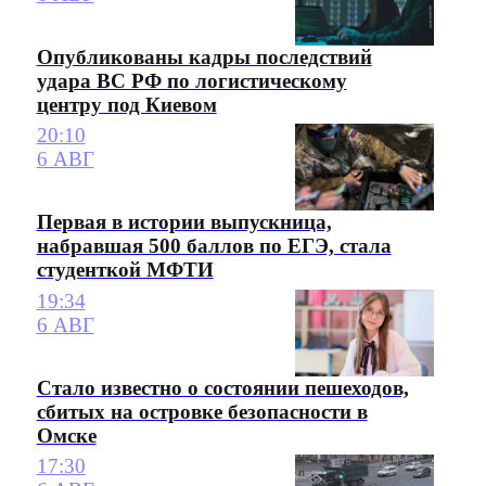
Опубликованы кадры последствий
удара ВС РФ по логистическому
центру под Киевом
20:10
6 АВГ
Первая в истории выпускница,
набравшая 500 баллов по ЕГЭ, стала
студенткой МФТИ
19:34
6 АВГ
Стало известно о состоянии пешеходов,
сбитых на островке безопасности в
Омске
17:30