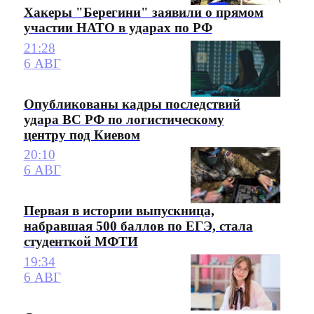
Хакеры "Берегини" заявили о прямом
участии НАТО в ударах по РФ
21:28
6 АВГ
Опубликованы кадры последствий
удара ВС РФ по логистическому
центру под Киевом
20:10
6 АВГ
Первая в истории выпускница,
набравшая 500 баллов по ЕГЭ, стала
студенткой МФТИ
19:34
6 АВГ