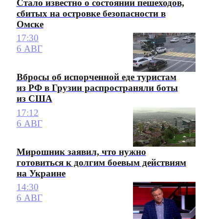
Стало известно о состоянии пешеходов,
сбитых на островке безопасности в
Омске
17:30
6 АВГ
Вбросы об испорченной еде туристам
из РФ в Грузии распространяли боты
из США
17:12
6 АВГ
Мирошник заявил, что нужно
готовиться к долгим боевым действиям
на Украине
14:30
6 АВГ