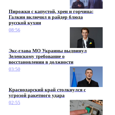
Пирожки с капустой, хрен и горчица:
Галкин включил в райдер блюда
русской кухни
08:56
Экс-глава МО Украины выдвинул
Зеленскому требование о
восстановлении в должности
03:50
Краснодарский край столкнулся с
угрозой ракетного удара
02:55