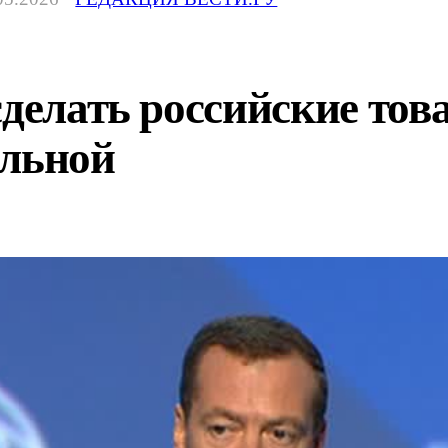
сделать российские то
ильной