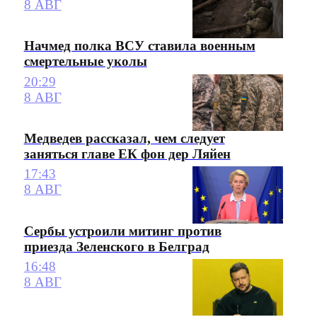
8 АВГ
Начмед полка ВСУ ставила военным
смертельные уколы
20:29
8 АВГ
Медведев рассказал, чем следует
заняться главе ЕК фон дер Ляйен
17:43
8 АВГ
Сербы устроили митинг против
приезда Зеленского в Белград
16:48
8 АВГ