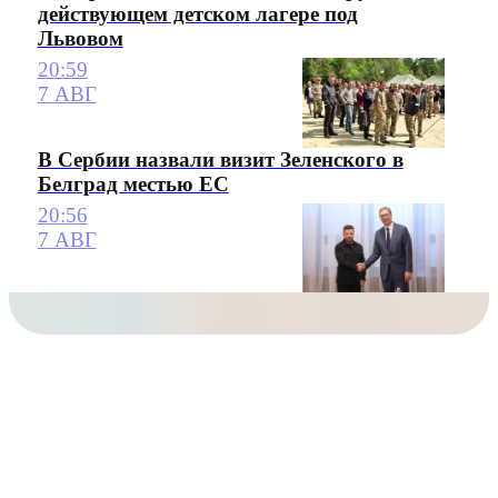
действующем детском лагере под
Львовом
20:59
7 АВГ
В Сербии назвали визит Зеленского в
Белград местью ЕС
20:56
7 АВГ