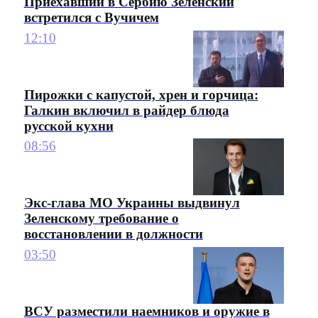
Приехавший в Сербию Зеленский
встретился с Вучичем
12:10
Пирожки с капустой, хрен и горчица:
Галкин включил в райдер блюда
русской кухни
08:56
Экс-глава МО Украины выдвинул
Зеленскому требование о
восстановлении в должности
03:50
ВСУ разместили наемников и оружие в