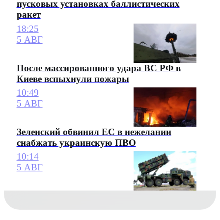
пусковых установках баллистических
ракет
18:25
5 АВГ
После массированного удара ВС РФ в
Киеве вспыхнули пожары
10:49
5 АВГ
Зеленский обвинил ЕС в нежелании
снабжать украинскую ПВО
10:14
5 АВГ