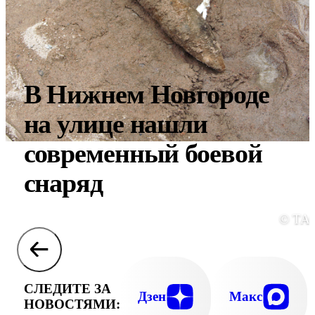
В Нижнем Новгороде
на улице нашли
современный боевой
снаряд
© ТА
СЛЕДИТЕ ЗА
Дзен
Макс
НОВОСТЯМИ: