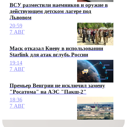
ВСУ разместили наемников и оружие в
действующем детском лагере под
Львовом
20:59
7 АВГ
Маск отказал Киеву в использовании
Starlink для атак вглубь России
19:14
7 АВГ
Премьер Венгрии не исключил замену
"Росатома" на АЭС "Пакш-2"
18:36
7 АВГ